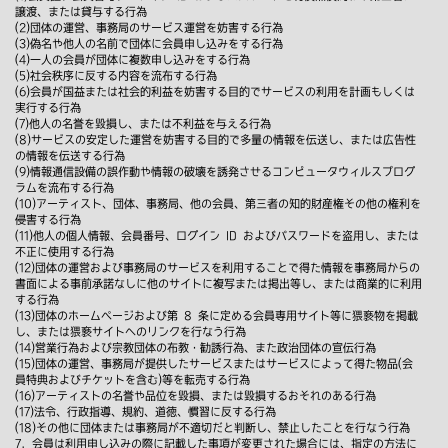
譲渡、または貸与する行為
(2)団体の運営、事務局のサービス運営を妨害する行為
(3)偽名や他人の名前で団体に会員申し込みをする行為
(4)一人の会員が団体に複数申し込みをする行為
(5)社会秩序に反する内容を流布する行為
(6)会員が国益または社会的利益を妨害する目的でサービスの利用を計画もしくは
実行する行為
(7)他人の名誉を毀損し、または不利益を与える行為
(8)サービスの安定した運営を妨害する目的で多量の情報を伝送し、または広告性
の情報を伝送する行為
(9)情報通信設備の誤作動や情報の破壊を誘発させるコンピュータウィルスプログ
ラムを流布する行為
(10)アーティスト、団体、事務局、他の会員、第三者の知的財産権その他の権利を
侵害する行為
(11)他人の個人情報、会員番号、ログイン ID およびパスワードを盗用し、または
不正に使用する行為
(12)団体の運営および事務局のサービスを利用することで得た情報を事務局からの
書面による事前承諾なしに他のサイトに複写または掲出等し、または商業的に利用
する行為
(13)団体のホームページおよび第 8 条に定める会員専用サイト等に猥褻物を掲載
し、または猥褻サイトへのリンクを行なう行為
(14)営業行為および宗教団体の布教・勧誘行為、また政治団体の宣伝行為
(15)団体の運営、事務局が提供したサービスまたはサービスによって得た物品(会
員特典およびチケットを含む)等を転売する行為
(16)アーティストの名誉や品位を毀損、または毀損するおそれのある行為
(17)法令、行政指導、規約、道徳、慣習に反する行為
(18)その他に団体または事務局が不適切だと判断し、禁止したことを行なう行為
7．会員は利用申し込みの際に記載した事項が変更された場合には、指定の方法に