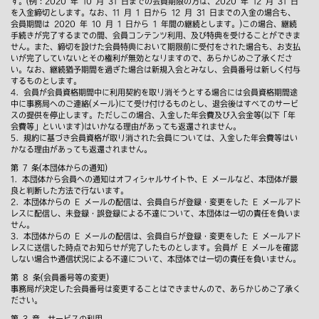
す。(例：2020 年 10 月 31 日までの会員期限の方は、2020 年 12 月 31 日
を入金締切とします。なお、11 月 1 日から 12 月 31 日までの入金の場合も、
会員期間は 2020 年 10 月 1 日から 1 年間の継続とします。)この場合、継続
手続きが完了するまでの間、会員コンテンツ利用、及び特典を受けることができま
せん。また、締切を設けた会員特典において期限前に受付をされた場合も、お支払
いが完了していないとその権利が無効となりますので、あらかじめご了承くださ
い。なお、継続猶予期間を過ぎた場合は新規入会とみなし、会員番号は新しく付与
するものとします。
4．会員が会員資格期間中に利用契約を取り消そうとする場合には会員資格期間途
中に事務局へのご連絡(メール)にて受け付けるものとし、退会後はすべてのサービ
スの提供を停止します。ただしこの場合、入金した年会費及び入会金等(以下「年
会費等」といいます)はいかなる理由があっても返還されません。
5．規約に基づき会員資格が取り消された会員については、入金した年会費等はい
かなる理由があっても返還されません。
第 7 条(本団体からの通知)
1．本団体から会員への通知はオフィシャルサイトや、E メールなど、本団体が最
良と判断した方法で行ないます。
2．本団体からの E メールの配信は、会員自らが登録・変更をした E メールアド
レスに配信し、未登録・誤登録による不達について、本団体は一切の責任を負いま
せん。
3．本団体からの E メールの配信は、会員自らが登録・変更をした E メールアド
レスに送信した時点でお知らせが完了したものとします。会員が E メールを確認
しない場合や通信状況による不達について、本団体では一切の責任を負いません。
第 8 条(会員番号等の変更)
事務局が決定した会員番号は変更することはできませんので、あらかじめご了承く
ださい。
第 3 章 サービスの利用