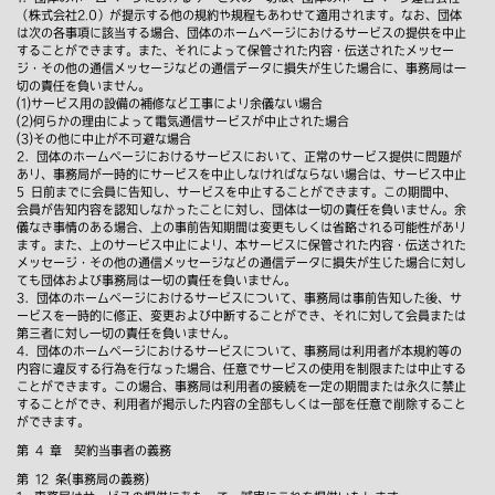
（株式会社2.0）が提示する他の規約や規程もあわせて適用されます。なお、団体
は次の各事項に該当する場合、団体のホームページにおけるサービスの提供を中止
することができます。また、それによって保管された内容・伝送されたメッセー
ジ・その他の通信メッセージなどの通信データに損失が生じた場合に、事務局は一
切の責任を負いません。
(1)サービス用の設備の補修など工事により余儀ない場合
(2)何らかの理由によって電気通信サービスが中止された場合
(3)その他に中止が不可避な場合
2．団体のホームページにおけるサービスにおいて、正常のサービス提供に問題が
あり、事務局が一時的にサービスを中止しなければならない場合は、サービス中止
5 日前までに会員に告知し、サービスを中止することができます。この期間中、
会員が告知内容を認知しなかったことに対し、団体は一切の責任を負いません。余
儀なき事情のある場合、上の事前告知期間は変更もしくは省略される可能性があり
ます。また、上のサービス中止により、本サービスに保管された内容・伝送された
メッセージ・その他の通信メッセージなどの通信データに損失が生じた場合に対し
ても団体および事務局は一切の責任を負いません。
3．団体のホームページにおけるサービスについて、事務局は事前告知した後、サ
ービスを一時的に修正、変更および中断することができ、それに対して会員または
第三者に対し一切の責任を負いません。
4．団体のホームページにおけるサービスについて、事務局は利用者が本規約等の
内容に違反する行為を行なった場合、任意でサービスの使用を制限または中止する
ことができます。この場合、事務局は利用者の接続を一定の期間または永久に禁止
することができ、利用者が掲示した内容の全部もしくは一部を任意で削除すること
ができます。
第 4 章 契約当事者の義務
第 12 条(事務局の義務)