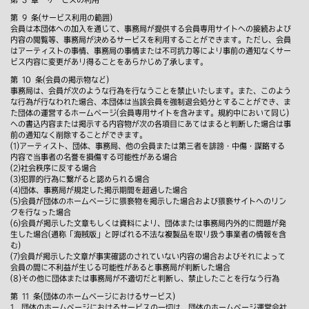
第 9 条(サービス利用の範囲)
会員は本団体への加入を通じて、事務局が提供する会員専用サイトへの接続および
内容の閲覧等、事務局が決めるサービスを利用することができます。ただし、会員
はアーティストの事情、事務局の事情または不可抗力等により事前の通知なくサー
ビス内容に変更があり得ることをあらかじめ了承します。
第 10 条(会員の掲示物など)
事務局は、会員が次のような行為を行なうことを禁止いたします。また、このよう
な行為が行なわれた場合、本団体は当該会員を強制退会処分とすることができ、ま
た団体の運営するホームページ(会員専用サイトを含みます。規約中において同じ)
への書込内容または掲示する内容物が次の各項目にあてはまると判断した場合は事
前の通知なく削除することができます。
(1)アーティスト、団体、事務局、他の会員または第三者を誹謗・中傷・謀略する
内容で当事者の名誉を損傷する可能性がある場合
(2)社会秩序に反する場合
(3)犯罪的行為に繋がると認められる場合
(4)団体、事務局が規定した掲示期間を超過した場合
(5)会員が団体のホームページに猥褻物を掲示した場合および猥褻サイトへのリン
クを行なった場合
(6)会員が掲示した文章もしくは資料により、団体または事務局内外的に問題が発
生した場合(通称「海賊版」と呼ばれる不法な複製品を取り扱う事業者の情報を含
む)
(7)会員が掲示した文章が事実確認のされていない内容の場合およびそれによって
会員の間に不利益が生じる可能性があると事務局が判断した場合
(8)その他に団体または事務局が不適切だと判断し、禁止したことを行なう行為
第 11 条(団体のホームページにおけるサービス)
1．団体のホームページにおけるサービスの一切は、団体のホームページ運営会社