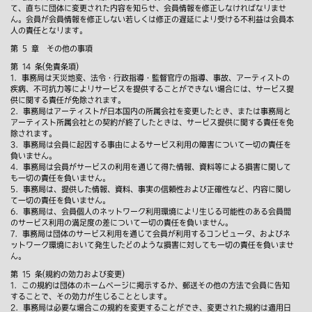
て、直ちに団体に変更された内容を知らせ、会員情報を修正しなければなりませ
ん。会員が会員情報を修正しない若しくは修正の遅延により受ける不利益は会員本
人の責任となります。
第 5 章 その他の事項
第 14 条(免責条項)
1．事務局は天災地変、法令・行政指導・監督官庁の指導、事故、アーティストの
疾病、不可抗力等によりサービスを提供することができない場合には、サービス提
供に関する責任が免除されます。
2．事務局はアーティストが日本国内の所属会社を変更したとき、または事務局と
アーティスト所属会社との契約が終了したときは、サービス提供に関する責任を免
除されます。
3．事務局は会員に起因する事由によるサービス利用の障害について一切の責任を
負いません。
4．事務局は会員がサービスの利用を通じて得た情報、資料等による損害に関して
も一切の責任を負いません。
5．事務局は、提供した情報、資料、事実の信頼性および正確性など、内容に関し
て一切の責任を負いません。
6．事務局は、会員個人のネットワーク利用環境により生じる可能性のある会員間
のサービス利用の満足度の差について一切の責任を負いません。
7．事務局は団体のサービス利用を通じて会員が利用するコンピュータ、およびネ
ットワーク環境において発生したどのような損害に対しても一切の責任を負いませ
ん。
第 15 条(規約の効力および変更)
1．この規約は団体のホームページに掲示するか、郵送その他の方法で会員に告知
することで、その効力が生じることとします。
2．事務局は必要な場合この規約を変更することができ、変更された規約は適用日