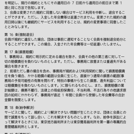
を明記し、現行の規約とともにその適用日の 7 日前から適用日の前日まで第 1
項と同じ方法で告知します。
3．会員は変更された規約に同意しない場合はサービス利用を中断し、退会するこ
とができます。ただし、入金した年会費等は返還されません。変更された規約の適
用日時以後にも継続的にサービスを利用することは、規約の変更事項に同意したこ
ととみなします。
第 16 条(強制退会)
会員が規約に違反した場合、団体は事前に通知することなく会員を強制退会処分と
することができます。この場合、入金された年会費等は一切返還いたしません。
第 17 条(損害賠償)
1．事務局は、規約に明示的に定める場合を除き、会員その他の第三者に対して一
切の賠償責任を負わないものとします。ただし、事務局に故意または重過失がある
場合を除きます。
2．前項ただし書の場合を含め、事務局が規約および利用契約に関して損害賠償責
任を負う場合、かかる賠償の範囲は会員に生じた、直接かつ通常の損害の範囲(事
務局の予見可能性の有無を問わず、特別の事情から生じた損害、逸失利益について
は賠償責任を負わないものとします。)に限られるものとし、また、損害賠償の累
計総額は、債務不履行、法律上の瑕疵担保責任、不当利得、不法行為その他請求原
因の如何にかかわらず、事務局が直近 1 年間に会員から受領した年会費等の合計
金額を限度とします。
第 18 条(紛争解決)
サービスに関して、規約により解決できない問題が生じたときは、団体と会員との
間で誠意をもって話し合い、これを解決するものとします。なお、紛争を訴訟によ
って解決するときには、東京地方裁判所または東京簡易裁判所を第一審の専属的合
意管轄裁判所とします。