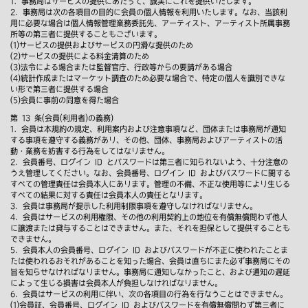
1．事務局はサービスの提供にあたって、誠実にこれを提供いたします。
2．事務局は次の各項目の目的に会員の個人情報を利用いたします。なお、当該利
用に必要な場合は個人情報管理業務委託先、アーティスト、アーティスト所属事務
所等の第三者に提供することもございます。
(1)サービスの提供およびサービスの円滑な提供のため
(2)サービスの提供による料金清算のため
(3)法令による場合または監督官庁、行政等からの要請がある場合
(4)統計作成またはマーケット調査のため必要な場合で、特定の個人を識別できな
い形で第三者に提供する場合
(5)会員に事前の同意を得た場合
第 13 条(会員(利用者)の義務)
1．会員は本規約の規定、利用案内および注意事項など、団体または事務局が通知
する事項を遵守する義務があり、その他、団体、事務局およびアーティストの活
動・業務を妨害する行為をしてはなりません。
2．会員番号、ログイン ID とパスワードは第三者に知られないよう、十分注意の
うえ管理してください。なお、会員番号、ログイン ID およびパスワードに関する
すべての管理責任は会員本人にあります。管理の不備、不正な使用等により生じる
すべての結果に対する責任は会員本人の責任となります。
3．会員は事務局が提示した利用制限事項を遵守しなければなりません。
4．会員はサービスの利用権限、その他の利用契約上の地位を有償無償問わず他人
に譲渡または貸与することはできません。また、それを担保として提供することも
できません。
5．会員本人の会員番号、ログイン ID およびパスワードが不正に使われたことま
たは使われるおそれがあることを知った場合、会員は直ちにまた必ず事務局にその
旨を知らせなければなりません。事務局に通知しなかったこと、および通知の遅延
によって生じる損害は会員本人が負担しなければなりません。
6．会員はサービスの利用に伴い、次の各項目の行為を行なうことはできません。
(1)会員証、会員番号、ログイン ID およびパスワードを有償無償問わず第三者に