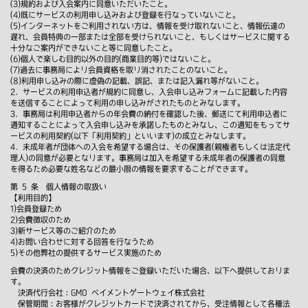
(3)規約および入会案内に同意いただいたこと。
(4)既にサービスの利用申し込みおよび登録を行なっていないこと。
(5)インターネットをご利用されない方は、情報を受け取れないこと、情報伝達の
遅れ、会員特典の一部または全部を受けられないこと、もしくはサービスに関する
十分なご案内ができないこと等に同意したこと。
(6)個人で楽しむ目的以外の目的(商業目的等)ではないこと。
(7)過去に事務局により会員資格を取り消されたことのないこと。
(8)利用申し込みの際に虚偽の記載、誤記、または記入漏れ等がないこと。
2．サービスの利用申込者が規約に同意し、入会申し込みフォームに記載した内容
を送信することによって利用の申し込みがされたものとみなします。
3．事務局は利用申込者からの年会費の納付を確認した後、郵送にて利用申込者に
通知することによって入会申し込みを承諾したものとみなし、この通知をもってサ
ービスの利用契約(以下「利用契約」といいます)の成立とみなします。
4．未成年者が団体への入会を希望する場合は、その保護者(親権者もしくは法定代
理人)の同意が必要となります。事務局は加入を希望する未成年者の保護者の同意
を得るため必要な姓名などの最小限の情報を要求することができます。
第 5 条 個人情報の取扱い
【利用目的】
1)会員登録ため
2)会費徴収のため
3)新サービス等のご紹介のため
4)お問い合わせに対する回答を行なうため
5)その他弊社の提供するサービス実施のため
会費の決済のためクレジット情報をご登録いただいた場合、以下へ提供しておりま
す。
決済代行会社：GMO ペイメントゲートウェイ株式会社
保管期間：お客様がクレジットカードで決済されてから、受注情報として各種法