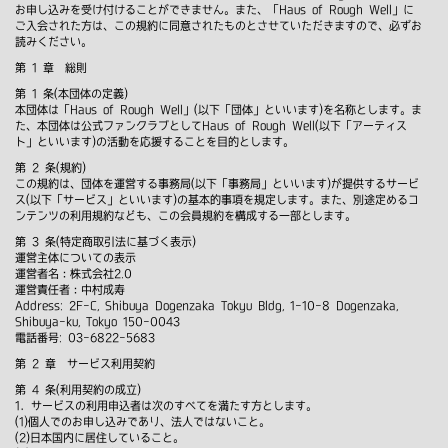
お申し込みを受け付けることができません。また、「Haus of Rough Well」に
ご入会された方は、この規約に同意されたものとさせていただきますので、必ずお
読みください。
第 1 章 総則
第 1 条(本団体の定義)
本団体は「Haus of Rough Well」(以下「団体」といいます)を名称とします。ま
た、本団体は公式ファンクラブとしてHaus of Rough Well(以下「アーティス
ト」といいます)の活動を応援することを目的とします。
第 2 条(規約)
この規約は、団体を運営する事務局(以下「事務局」といいます)が提供するサービ
ス(以下「サービス」といいます)の基本的事項を規定します。また、別途定めるコ
ンテンツの利用規約なども、この会員規約を構成する一部とします。
第 3 条(特定商取引法に基づく表示)
運営主体についての表示
運営者名：株式会社2.0
運営責任者：中村成寿
Address: 2F-C, Shibuya Dogenzaka Tokyu Bldg, 1-10-8 Dogenzaka,
Shibuya-ku, Tokyo 150-0043
電話番号: 03-6822-5683
第 2 章 サービス利用契約
第 4 条(利用契約の成立)
1．サービスの利用申込者は次のすべてを満たす方とします。
(1)個人でのお申し込みであり、法人ではないこと。
(2)日本国内に居住していること。