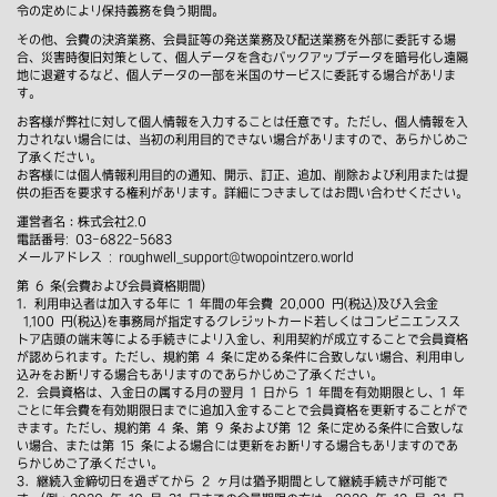
令の定めにより保持義務を負う期間。
その他、会費の決済業務、会員証等の発送業務及び配送業務を外部に委託する場
合、災害時復旧対策として、個人データを含むバックアップデータを暗号化し遠隔
地に退避するなど、個人データの一部を米国のサービスに委託する場合がありま
す。
お客様が弊社に対して個人情報を入力することは任意です。ただし、個人情報を入
力されない場合には、当初の利用目的できない場合がありますので、あらかじめご
了承ください。
お客様には個人情報利用目的の通知、開示、訂正、追加、削除および利用または提
供の拒否を要求する権利があります。詳細につきましてはお問い合わせください。
運営者名：株式会社2.0
電話番号: 03-6822-5683
メールアドレス : roughwell_support@twopointzero.world
第 6 条(会費および会員資格期間)
1．利用申込者は加入する年に 1 年間の年会費¥20,000 円(税込)及び入会金
¥1,100 円(税込)を事務局が指定するクレジットカード若しくはコンビニエンスス
トア店頭の端末等による手続きにより入金し、利用契約が成立することで会員資格
が認められます。ただし、規約第 4 条に定める条件に合致しない場合、利用申し
込みをお断りする場合もありますのであらかじめご了承ください。
2．会員資格は、入金日の属する月の翌月 1 日から 1 年間を有効期限とし、1 年
ごとに年会費を有効期限日までに追加入金することで会員資格を更新することがで
きます。ただし、規約第 4 条、第 9 条および第 12 条に定める条件に合致しな
い場合、または第 15 条による場合には更新をお断りする場合もありますのであ
らかじめご了承ください。
3．継続入金締切日を過ぎてから 2 ヶ月は猶予期間として継続手続きが可能で